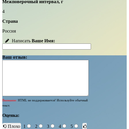
Межповерочный интервал, г
4
Страна
Россия
Написать
Ваше Имя:
Ваш отзыв:
Внимание:
HTML не поддерживается! Используйте обычный
текст.
Оценка:
Плохо
1
2
3
4
5