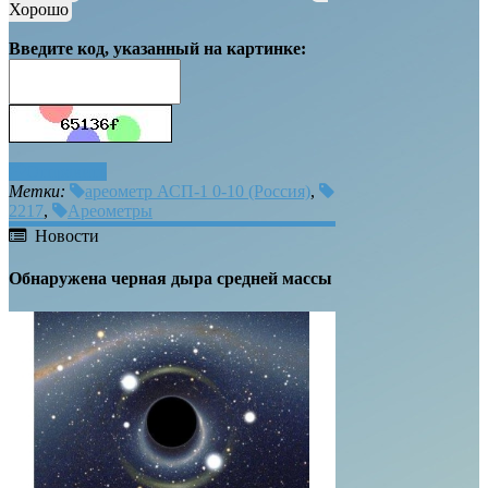
Хорошо
Введите код, указанный на картинке:
Отправить
Метки:
ареометр АСП-1 0-10 (Россия)
,
2217
,
Ареометры
Новости
Обнаружена черная дыра средней массы