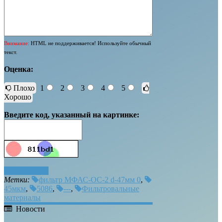
Внимание:
HTML не поддерживается! Используйте обычный
текст.
Оценка:
Плохо
1
2
3
4
5
Хорошо
Введите код, указанный на картинке:
Отправить
Метки:
фильтр МФАС-ОС-2 d-47мм 0
,
45мкм
,
5086
,
---
,
Фильтровальные
материалы
Новости