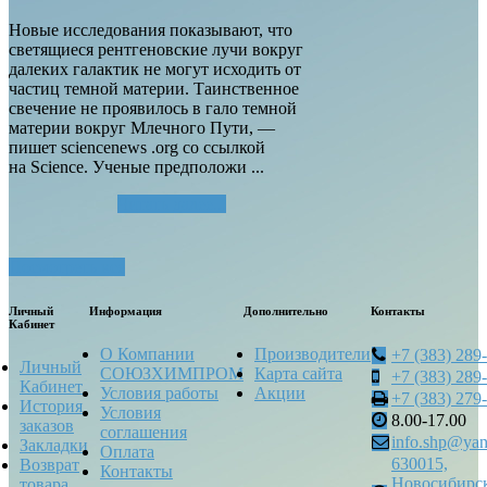
Новые исследования показывают, что
светящиеся рентгеновские лучи вокруг
далеких галактик не могут исходить от
частиц темной материи. Таинственное
свечение не проявилось в гало темной
материи вокруг Млечного Пути, —
пишет sciencenews .org со ссылкой
на Science. Ученые предположи ...
Читать далее...
Посмотреть все
Личный
Информация
Дополнительно
Контакты
Кабинет
О Компании
Производители
+7 (383) 289
Личный
СОЮЗХИМПРОМ
Карта сайта
+7 (383) 289
Кабинет
Условия работы
Акции
+7 (383) 279
История
Условия
8.00-17.00
заказов
соглашения
info.shp@yan
Закладки
Оплата
630015,
Возврат
Контакты
Новосибирск
товара