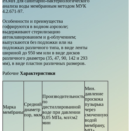
РАМН для санитарно-бактериологического
анализа воды мембранным методом МУК
4.2.671-97.
Особенности и преимущества
гофрируются в водном аэрозоле;
выдерживают стерилизацию
автоклавированием и g-облучением;
выпускаются без подложки или на
подложках различного типа, в виде ленты
шириной до 950 мм или в виде дисков
различного диаметра (35, 47, 90, 142 и 293
мм), в виде пластин различных размеров.
Рабочие
Характеристики
Мин.
давление
Производительность
проскока
по
Средний
пузырька
Марка
дистиллированной
диаметр
через
мембраны
воде при давлении
пор, мкм
смоченную
0,05 МПа, мл/см2
водой
мин
мембрану,
МПа