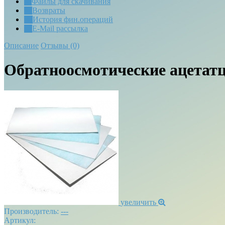
Файлы для скачивания
Возвраты
История фин.операций
E-Mail рассылка
Описание
Отзывы (0)
Обратноосмотические ацета
увеличить
Производитель:
---
Артикул: