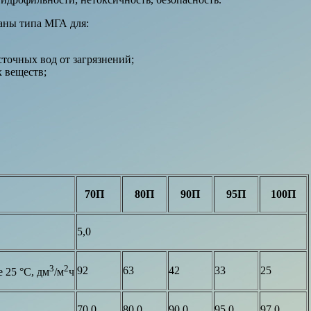
аны типа МГА для:
точных вод от загрязнений;
 веществ;
70П
80П
90П
95П
100П
5,0
3
2
92
63
42
33
25
 25 °С, дм
/м
ч
70,0
80,0
90,0
95,0
97,0