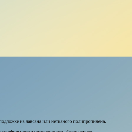
 подложке из лавсана или нетканого полипропилена.
идрофильности; нетоксичность, безопасность.