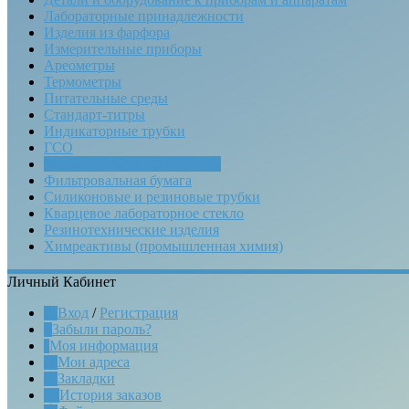
Лабораторные принадлежности
Изделия из фарфора
Измерительные приборы
Ареометры
Термометры
Питательные среды
Стандарт-титры
Индикаторные трубки
ГСО
Фильтровальные материалы
Фильтровальная бумага
Силиконовые и резиновые трубки
Кварцевое лабораторное стекло
Резинотехнические изделия
Химреактивы (промышленная химия)
Личный Кабинет
Вход
/
Регистрация
Забыли пароль?
Моя информация
Мои адреса
Закладки
История заказов