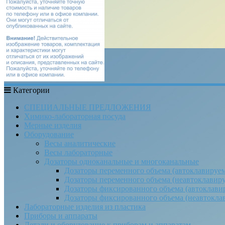
Категории
СПЕЦИАЛЬНЫЕ ПРЕДЛОЖЕНИЯ
Химико-лабораторная посуда
Мерные изделия
Оборудование
Весы аналитические
Весы лабораторные
Дозаторы одноканальные и многоканальные
Дозаторы переменного объема (автоклавируе
Дозаторы переменного объема (неавтоклавир
Дозаторы фиксированного объема (автоклави
Дозаторы фиксированного объема (неавтокла
Лабораторные изделия из пластика
Приборы и аппараты
Детали и оборудование к приборам и аппаратам