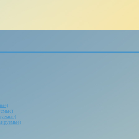
мые)
уемые)
руемые)
вируемые)