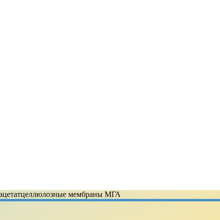
 ацетатцеллюлозные мембраны МГА