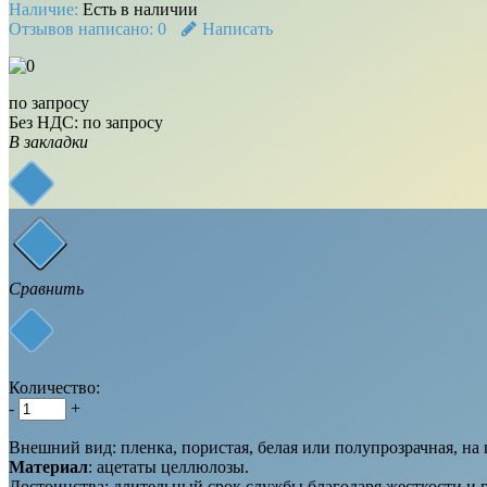
Наличие:
Есть в наличии
Отзывов написано:
0
Написать
по запросу
Без НДС:
по запросу
В закладки
Сравнить
Количество:
-
+
Внешний вид: пленка, пористая, белая или полупрозрачная, на
Материал
: ацетаты целлюлозы.
Достоинства: длительный срок службы благодаря жесткости и г