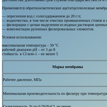
Применяются обратноосмотические ацетатцеллюлозные мембр
— опреснения вод с солесодержанием до 20 г/л;
— водоочистки, в том числе очистки промышленных стоков и с
— фильтрации с целью выделения из водных растворов ценных
— комплектации рулонных фильтровальных элементов.
Условия использования:
максимальная температура – 50 °С
рабочий диапазон рН – от 3 до 8
стойкость к CI млн-1 – не менее 5
Марка мембраны
Рабочее давление, МПа
Минимальная производительность по фильтру при температуре
Селективность, % по 0,5%NaCI, не менее