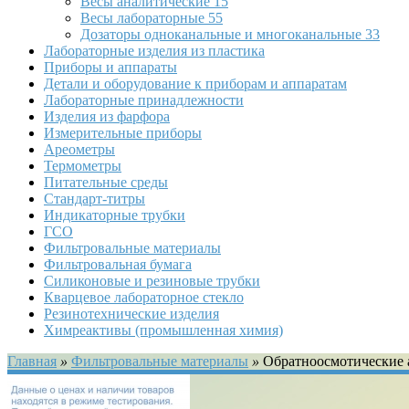
Весы аналитические
15
Весы лабораторные
55
Дозаторы одноканальные и многоканальные
33
Лабораторные изделия из пластика
Приборы и аппараты
Детали и оборудование к приборам и аппаратам
Лабораторные принадлежности
Изделия из фарфора
Измерительные приборы
Ареометры
Термометры
Питательные среды
Стандарт-титры
Индикаторные трубки
ГСО
Фильтровальные материалы
Фильтровальная бумага
Силиконовые и резиновые трубки
Кварцевое лабораторное стекло
Резинотехнические изделия
Химреактивы (промышленная химия)
Главная
»
Фильтровальные материалы
»
Обратноосмотические