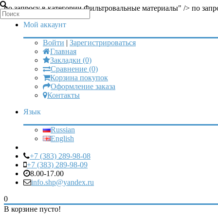
по запросу в категории Фильтровальные материалы" />
по запр
Мой аккаунт
Войти
|
Зарегистрироваться
Главная
Закладки (0)
Сравнение (0)
Корзина покупок
Оформление заказа
Контакты
Язык
Russian
English
+7 (383) 289-98-08
+7 (383) 289-98-09
8.00-17.00
info.shp@yandex.ru
0
В корзине пусто!