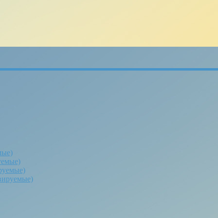
мые)
уемые)
руемые)
вируемые)