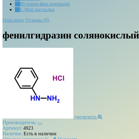
История фин.операций
E-Mail рассылка
Описание
Отзывы (0)
фенилгидразин солянокислый
увеличить
Производитель:
---
Артикул:
4923
Наличие:
Есть в наличии