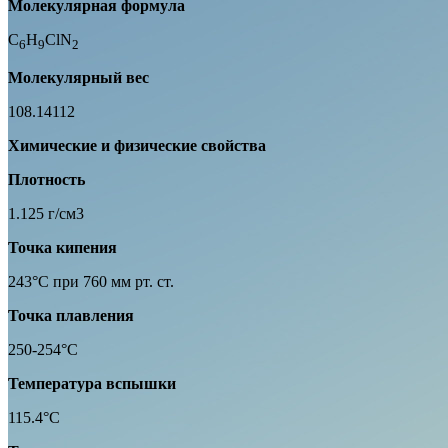
Молекулярная формула
C
H
ClN
6
9
2
Молекулярный вес
108.14112
Химические и физические свойства
Плотность
1.125 г/см3
Точка кипения
243°C при 760 мм рт. ст.
Точка плавления
250-254°C
Температура вспышки
115.4°C