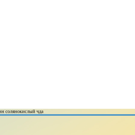
ин солянокислый чда