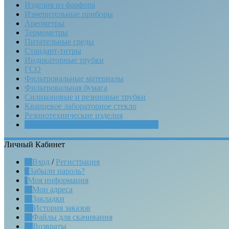
Изделия из фарфора
Измерительные приборы
Ареометры
Термометры
Питательные среды
Стандарт-титры
Индикаторные трубки
ГСО
Фильтровальные материалы
Фильтровальная бумага
Силиконовые и резиновые трубки
Кварцевое лабораторное стекло
Резинотехнические изделия
Химреактивы (промышленная химия)
Личный Кабинет
Вход
/
Регистрация
Забыли пароль?
Моя информация
Мои адреса
Закладки
История заказов
Файлы для скачивания
Возвраты