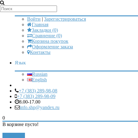
Мой аккаунт
Войти
|
Зарегистрироваться
Главная
Закладки (0)
Сравнение (0)
Корзина покупок
Оформление заказа
Контакты
Язык
Russian
English
+7 (383) 289-98-08
+7 (383) 289-98-09
8.00-17.00
info.shp@yandex.ru
0
В корзине пусто!
Закрыть