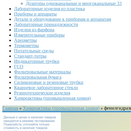
Дозаторы одноканальные и многоканальные
33
Лабораторные изделия из пластика
Приборы и аппараты
Детали и оборудование к приборам и аппаратам
Лабораторные принадлежности
Изделия из фарфора
Измерительные приборы
Ареометры
Термометры
Питательные среды
Стандарт-титры
Индикаторные трубки
ГСО
Фильтровальные материалы
Фильтровальная бумага
Силиконовые и резиновые трубки
Кварцевое лабораторное стекло
Резинотехнические изделия
Химреактивы (промышленная химия)
Главная
»
Химреактивы (промышленная химия)
»
фенилгидраз