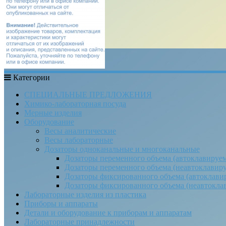
Категории
СПЕЦИАЛЬНЫЕ ПРЕДЛОЖЕНИЯ
Химико-лабораторная посуда
Мерные изделия
Оборудование
Весы аналитические
Весы лабораторные
Дозаторы одноканальные и многоканальные
Дозаторы переменного объема (автоклавируе
Дозаторы переменного объема (неавтоклавир
Дозаторы фиксированного объема (автоклави
Дозаторы фиксированного объема (неавтокла
Лабораторные изделия из пластика
Приборы и аппараты
Детали и оборудование к приборам и аппаратам
Лабораторные принадлежности