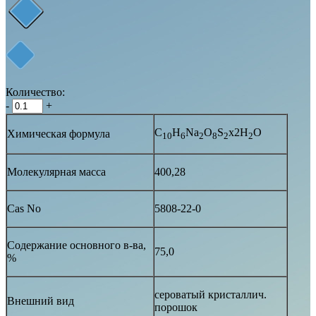
Количество:
-
+
C
H
Na
O
S
х2H
O
Химическая формула
10
6
2
8
2
2
Молекулярная масса
400,28
Cas No
5808-22-0
Содержание основного в-ва,
75,0
%
сероватый кристаллич.
Внешний вид
порошок