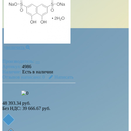
увеличить
Производитель:
---
Артикул:
4986
Наличие:
Есть в наличии
Отзывов написано:
0
Написать
48 393.34 руб.
Без НДС: 39 666.67 руб.