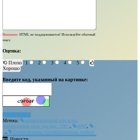
Внимание:
HTML не поддерживается! Используйте обычный
текст.
Оценка:
Плохо
1
2
3
4
5
Хорошо
Введите код, указанный на картинке:
Отправить
Метки:
хромотроповой кислоты
динатриевая соль чда фас. 100 г
,
4986
,
-
--
,
Химреактивы (промышленная химия)
Новости