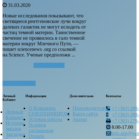
31.03.2020
Новые исследования показывают, что
светящиеся рентгеновские лучи вокруг
далеких галактик не могут исходить от
частиц темной материи. Таинственное
свечение не проявилось в гало темной
материи вокруг Млечного Пути, —
пишет sciencenews .org со ссылкой
на Science. Ученые предположи ...
Читать далее...
Посмотреть все
Личный
Информация
Дополнительно
Контакты
Кабинет
О Компании
Производители
+7 (383) 289
Личный
СОЮЗХИМПРОМ
Карта сайта
+7 (383) 289
Кабинет
Условия работы
Акции
+7 (383) 279
История
Условия
8.00-17.00
заказов
соглашения
info.shp@yan
Закладки
Оплата