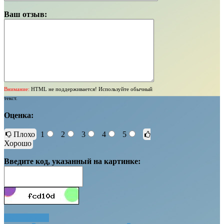
Ваш отзыв:
Внимание:
HTML не поддерживается! Используйте обычный
текст.
Оценка:
Плохо
1
2
3
4
5
Хорошо
Введите код, указанный на картинке:
Отправить