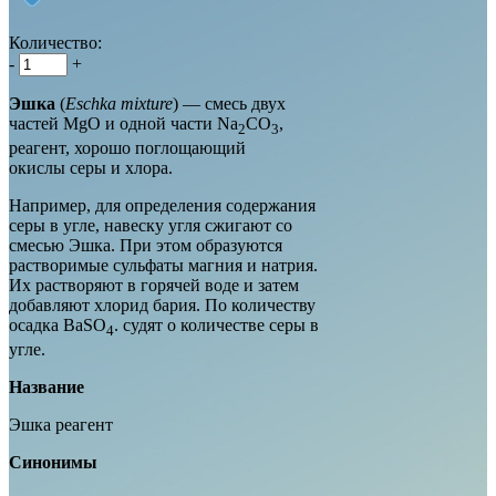
Количество:
-
+
Эшка
(
Eschka mixture
) — смесь двух
частей MgO и одной части Na
CO
,
2
3
реагент, хорошо поглощающий
окислы серы и хлора.
Например, для определения содержания
серы в угле, навеску угля сжигают со
смесью Эшка. При этом образуются
растворимые сульфаты магния и натрия.
Их растворяют в горячей воде и затем
добавляют хлорид бария. По количеству
осадка BaSO
. судят о количестве серы в
4
угле.
Название
Эшка реагент
Синонимы