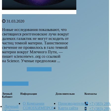
31.03.2020
Новые исследования показывают, что
светящиеся рентгеновские лучи вокруг
далеких галактик не могут исходить от
частиц темной материи. Таинственное
свечение не проявилось в гало темной
материи вокруг Млечного Пути, —
пишет sciencenews .org со ссылкой
на Science. Ученые предположи ...
Читать далее...
Посмотреть все
Личный
Информация
Дополнительно
Контакты
Кабинет
О Компании
Производители
+7 (383) 289
Личный
СОЮЗХИМПРОМ
Карта сайта
+7 (383) 289
Кабинет