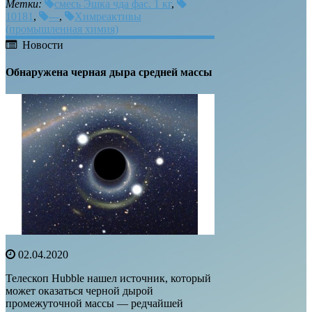
Метки:
смесь Эшка чда фас. 1 кг
,
10181
,
---
,
Химреактивы
(промышленная химия)
Новости
Обнаружена черная дыра средней массы
02.04.2020
Телескоп Hubble нашел источник, который
может оказаться черной дырой
промежуточной массы — редчайшей