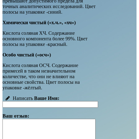
превышают допустимого предела для
точных аналитических исследований. Цвет
полосы на упаковке -синий.
Химически чистый («х.ч.», «хч»)
Кислота соляная ХЧ. Содержание
основного компонента более 99%. Цвет
полосы на упаковке -красный.
Особо чистый («осч»)
Кислота соляная ОСЧ. Cодержание
примесей в таком незначительном
количестве, что они не влияют на
основные свойства. Цвет полосы на
упаковке -жёлтый.
Написать
Ваше Имя:
Ваш отзыв: