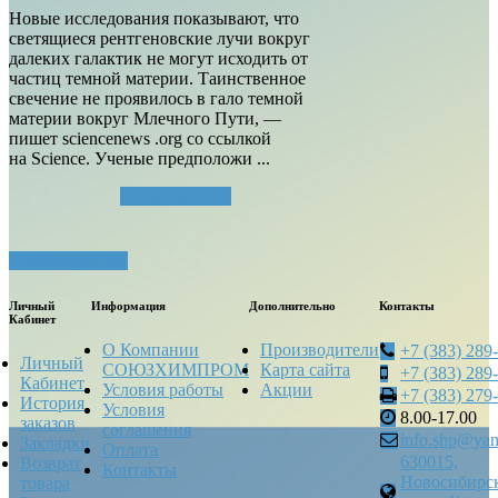
Новые исследования показывают, что
светящиеся рентгеновские лучи вокруг
далеких галактик не могут исходить от
частиц темной материи. Таинственное
свечение не проявилось в гало темной
материи вокруг Млечного Пути, —
пишет sciencenews .org со ссылкой
на Science. Ученые предположи ...
Читать далее...
Посмотреть все
Личный
Информация
Дополнительно
Контакты
Кабинет
О Компании
Производители
+7 (383) 289
Личный
СОЮЗХИМПРОМ
Карта сайта
+7 (383) 289
Кабинет
Условия работы
Акции
+7 (383) 279
История
Условия
8.00-17.00
заказов
соглашения
info.shp@yan
Закладки
Оплата
630015,
Возврат
Контакты
Новосибирск
товара