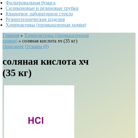
Фильтровальная бумага
Силиконовые и резиновые трубки
Кварцевое лабораторное стекло
Резинотехнические изделия
Химреактивы (промышленная химия)
Главная
»
Химреактивы (промышленная
химия)
»
соляная кислота хч (35 кг)
Описание
Отзывы (0)
соляная кислота хч
(35 кг)