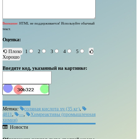
Внимание:
HTML не поддерживается! Используйте обычный
текст.
Оценка:
Плохо
1
2
3
4
5
Хорошо
Введите код, указанный на картинке:
Отправить
Метки:
соляная кислота хч (35 кг)
,
4811
,
---
,
Химреактивы (промышленная
химия)
Новости