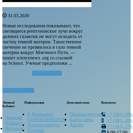
31.03.2020
Новые исследования показывают, что
светящиеся рентгеновские лучи вокруг
далеких галактик не могут исходить от
частиц темной материи. Таинственное
свечение не проявилось в гало темной
материи вокруг Млечного Пути, —
пишет sciencenews .org со ссылкой
на Science. Ученые предположи ...
Читать далее...
Посмотреть все
Личный
Информация
Дополнительно
Контакты
Кабинет
О Компании
Производители
+7 (383) 289
Личный
СОЮЗХИМПРОМ
Карта сайта
+7 (383) 289
Кабинет
Условия работы
Акции
+7 (383) 279
История
Условия
8.00-17.00