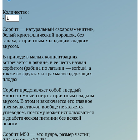
Количество:
-
+
Сорбит — натуральный сахарозаменитель,
белый кристаллический порошок, без
запаха, с приятным холодящим сладким
вкусом.
В природе в малых концентрациях
встречается в рябине, в её честь назван
сорбитом (рябина по латыни — sorbus), а
также во фруктах и крахмалосодержащих
плодах
Сорбит представляет собой твердый
многоатомный спирт с приятным сладким
вкусом. В этом и заключается его главное
преимущество-он вообще не является
углеводом, поэтому может использоваться
в диабетическом питании без всякой
опаски.
Сорбит М50 — это пудра, размер частиц
0,51 мм (mesh 30-35)