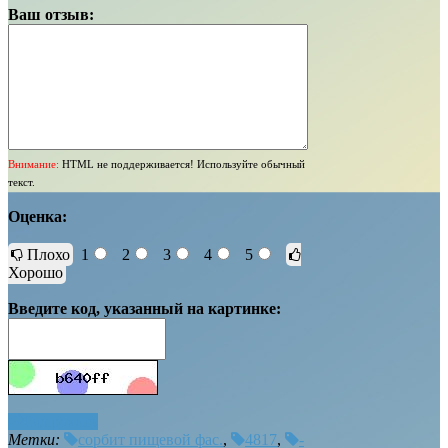
Ваш отзыв:
Внимание:
HTML не поддерживается! Используйте обычный
текст.
Оценка:
Плохо
1
2
3
4
5
Хорошо
Введите код, указанный на картинке:
Отправить
Метки:
сорбит пищевой фас.
,
4817
,
-