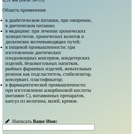
Область применения
в диабетическом питании, при ожирении,
в диетическом питании;
в медицине: при лечении хронических
холециститов, хронических колитов и
дискенезии желчевыводящих путей;
в пищевой промышленности: при
изготовлении диетических
плодоовощных консервов, кондитерских
изделий, безалкогольных напитков,
рыбных фаршевых изделий, жевательных
резинок как подсластитель, стабилизатор,
консервант, пластификатор;
в фармацевтической промышленности:
при изготовлении аскорбиновой кислоты
(витамин С), витаминных препаратов,
капсул из желатина, мазей, кремов.
Написать
Ваше Имя: