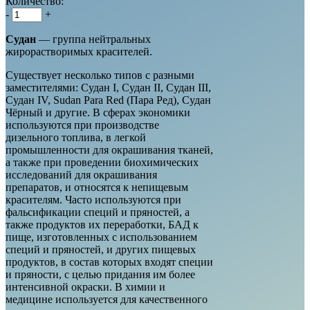
Количество:
-
+
Судан
— группа нейтральных
жирорастворимых красителей.
Существует несколько типов с разными
заместителями: Судан I, Судан II, Судан III,
Судан IV, Sudan Para Red (Пара Ред), Судан
Чёрный и другие. В сферах экономики
используются при производстве
дизельного топлива, в легкой
промышленности для окрашивания тканей,
а также при проведении биохимических
исследований для окрашивания
препаратов, и относятся к непищевым
красителям. Часто используются при
фальсификации специй и пряностей, а
также продуктов их переработки, БАД к
пище, изготовленных с использованием
специй и пряностей, и других пищевых
продуктов, в состав которых входят специи
и пряности, с целью придания им более
интенсивной окраски. В химии и
медицине используется для качественного