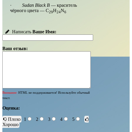
·
Sudan Black B
— краситель
чёрного цвета — C
H
N
29
24
6
Написать
Ваше Имя:
Ваш отзыв:
Внимание:
HTML не поддерживается! Используйте обычный
текст.
Оценка:
Плохо
1
2
3
4
5
Хорошо