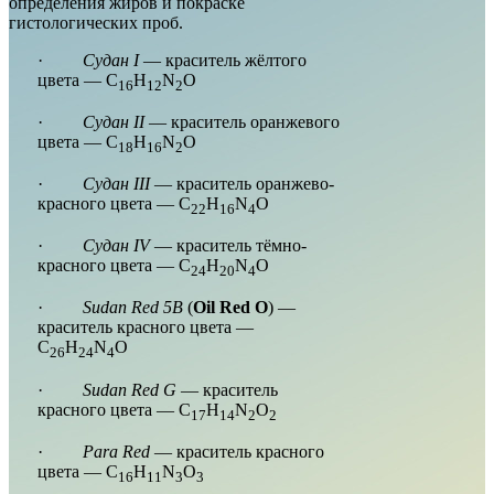
определения жиров и покраске
гистологических проб.
·
Судан I
— краситель жёлтого
цвета — C
H
N
O
16
12
2
·
Судан II
— краситель оранжевого
цвета — C
H
N
O
18
16
2
·
Судан III
— краситель оранжево-
красного цвета — C
H
N
O
22
16
4
·
Судан IV
— краситель тёмно-
красного цвета — C
H
N
O
24
20
4
·
Sudan Red 5B
(
Oil Red O
) —
краситель красного цвета —
C
H
N
O
26
24
4
·
Sudan Red G
— краситель
красного цвета — C
H
N
O
17
14
2
2
·
Para Red
— краситель красного
цвета — C
H
N
O
16
11
3
3