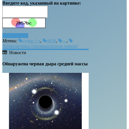
Введите код, указанный на картинке:
Отправить
Метки:
судан 1 ч
,
4830
,
---
,
Химреактивы (промышленная химия)
Новости
Обнаружена черная дыра средней массы