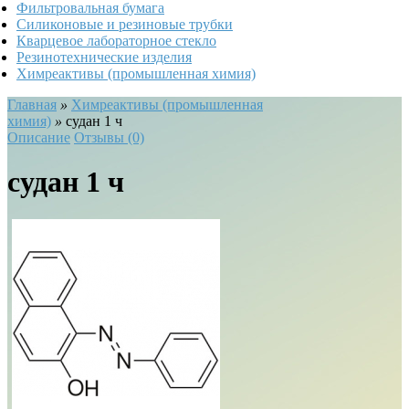
Фильтровальная бумага
Силиконовые и резиновые трубки
Кварцевое лабораторное стекло
Резинотехнические изделия
Химреактивы (промышленная химия)
Главная
»
Химреактивы (промышленная
химия)
»
судан 1 ч
Описание
Отзывы (0)
судан 1 ч