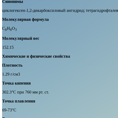
Синонимы
циклогексен-1,2-дикарбоксиловый ангидрид; тетрагидрофтале
Молекулярная формула
C
H
O
8
8
3
Молекулярный вес
152.15
Химические и физические свойства
Плотность
1.29 г/см3
Точка кипения
302.3°C при 760 мм рт. ст.
Точка плавления
69-73°C