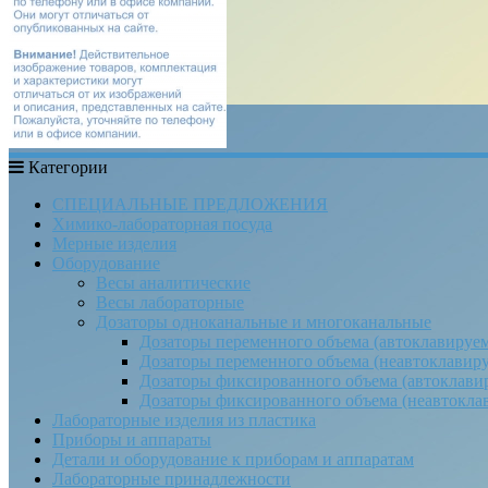
Категории
СПЕЦИАЛЬНЫЕ ПРЕДЛОЖЕНИЯ
Химико-лабораторная посуда
Мерные изделия
Оборудование
Весы аналитические
Весы лабораторные
Дозаторы одноканальные и многоканальные
Дозаторы переменного объема (автоклавируе
Дозаторы переменного объема (неавтоклавир
Дозаторы фиксированного объема (автоклави
Дозаторы фиксированного объема (неавтокла
Лабораторные изделия из пластика
Приборы и аппараты
Детали и оборудование к приборам и аппаратам
Лабораторные принадлежности