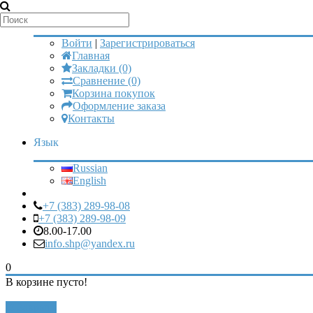
Мой аккаунт
Войти
|
Зарегистрироваться
Главная
Закладки (0)
Сравнение (0)
Корзина покупок
Оформление заказа
Контакты
Язык
Russian
English
+7 (383) 289-98-08
+7 (383) 289-98-09
8.00-17.00
info.shp@yandex.ru
0
В корзине пусто!
Закрыть