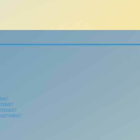
мые)
уемые)
руемые)
вируемые)