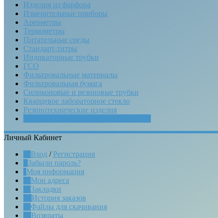
Изделия из фарфора
Измерительные приборы
Ареометры
Термометры
Питательные среды
Стандарт-титры
Индикаторные трубки
ГСО
Фильтровальные материалы
Фильтровальная бумага
Силиконовые и резиновые трубки
Кварцевое лабораторное стекло
Резинотехнические изделия
Химреактивы (промышленная химия)
Личный Кабинет
Вход
/
Регистрация
Забыли пароль?
Моя информация
Мои адреса
Закладки
История заказов
Файлы для скачивания
Возвраты