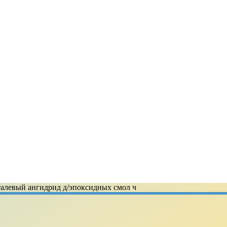
талевый ангидрид д/эпоксидных смол ч