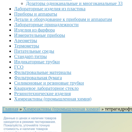
Дозаторы одноканальные и многоканальные
33
Лабораторные изделия из пластика
Приборы и аппараты
Детали и оборудование к приборам и аппаратам
Лабораторные принадлежности
Изделия из фарфора
Измерительные приборы
Ареометры
Термометры
Питательные среды
Стандарт-титры
Индикаторные трубки
ГСО
Фильтровальные материалы
Фильтровальная бумага
Силиконовые и резиновые трубки
Кварцевое лабораторное стекло
Резинотехнические изделия
Химреактивы (промышленная химия)
Главная
»
Химреактивы (промышленная химия)
»
тетрагидроф