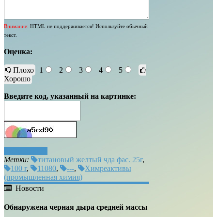
Внимание:
HTML не поддерживается! Используйте обычный
текст.
Оценка:
Плохо
1
2
3
4
5
Хорошо
Введите код, указанный на картинке:
Отправить
Метки:
титановый желтый чда фас. 25г
,
100 г
,
11080
,
---
,
Химреактивы
(промышленная химия)
Новости
Обнаружена черная дыра средней массы