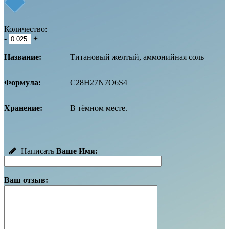
Количество:
-
+
Название:
Титановый желтый, аммонийная соль
Формула:
C28H27N7O6S4
Хранение:
В тёмном месте.
Написать
Ваше Имя:
Ваш отзыв: