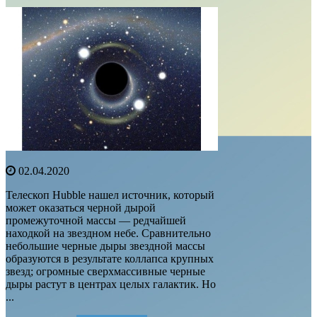
02.04.2020
Телескоп Hubble нашел источник, который
может оказаться черной дырой
промежуточной массы — редчайшей
находкой на звездном небе. Сравнительно
небольшие черные дыры звездной массы
образуются в результате коллапса крупных
звезд; огромные сверхмассивные черные
дыры растут в центрах целых галактик. Но
...