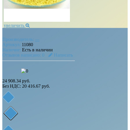
увеличить
Производитель:
---
Артикул:
11080
Наличие:
Есть в наличии
Отзывов написано:
0
Написать
24 908.34 руб.
Без НДС: 20 416.67 руб.