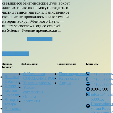
светящиеся рентгеновские лучи вокруг
далеких галактик не могут исходить от
частиц темной материи. Таинственное
свечение не проявилось в гало темной
материи вокруг Млечного Пути, —
пишет sciencenews .org со ссылкой
на Science. Ученые предположи ...
Читать далее...
Посмотреть все
Личный
Информация
Дополнительно
Контакты
Кабинет
О Компании
Производители
+7 (383) 289
Личный
СОЮЗХИМПРОМ
Карта сайта
+7 (383) 289
Кабинет
Условия работы
Акции
+7 (383) 279
История
Условия
8.00-17.00
заказов
соглашения
info.shp@yan
Закладки
Оплата
630015,
Возврат
Контакты
Новосибирск
товара
улица Корол
Рассылка
40, корпус 8