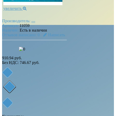
увеличить
Производитель:
---
Артикул:
11059
Наличие:
Есть в наличии
Отзывов написано:
0
Написать
910.94 руб.
Без НДС: 746.67 руб.