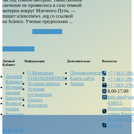
свечение не проявилось в гало темной
материи вокруг Млечного Пути, —
пишет sciencenews .org со ссылкой
на Science. Ученые предположи ...
Читать далее...
Посмотреть все
Личный
Информация
Дополнительно
Контакты
Кабинет
О Компании
Производители
+7 (383) 289
Личный
СОЮЗХИМПРОМ
Карта сайта
+7 (383) 289
Кабинет
Условия работы
Акции
+7 (383) 279
История
Условия
8.00-17.00
заказов
соглашения
info.shp@yan
Закладки
Оплата
630015,
Возврат
Контакты
Новосибирск
товара
улица Корол
Рассылка
40, корпус 8
shp-nsk