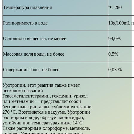
Температура плавления
°C 280
Растворимость в воде
10g/100mL 
Основного вещества, не менее
99,0%
Массовая доля воды, не более
0,5%
Содержание золы, не более
0,03 %
Уротропин, этот реактив также имеет
несколько названий
Гексаметилентетрамин, гексамин, уризол
или метенамин — представляет собой
бесцветные кристаллы, сублимируется при
270 °C. Возгоняется в вакууме. Уротропин
растворим в воде, образует моногидрат,
устойчив при температурах ниже 14°C.
Также растворим в хлороформе, метаноле,
этаноле. Уротропин плохо растворим в