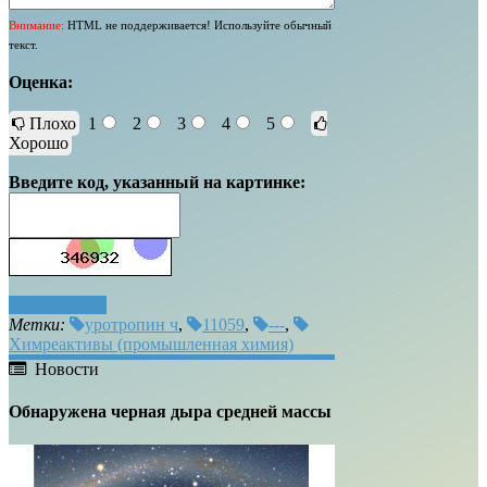
Внимание:
HTML не поддерживается! Используйте обычный
текст.
Оценка:
Плохо
1
2
3
4
5
Хорошо
Введите код, указанный на картинке:
Отправить
Метки:
уротропин ч
,
11059
,
---
,
Химреактивы (промышленная химия)
Новости
Обнаружена черная дыра средней массы