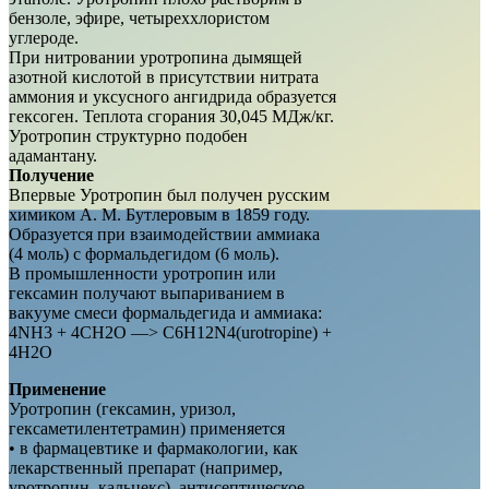
бензоле, эфире, четыреххлористом
углероде.
При нитровании уротропина дымящей
азотной кислотой в присутствии нитрата
аммония и уксусного ангидрида образуется
гексоген. Теплота сгорания 30,045 МДж/кг.
Уротропин структурно подобен
адамантану.
Получение
Впервые Уротропин был получен русским
химиком А. М. Бутлеровым в 1859 году.
Образуется при взаимодействии аммиака
(4 моль) с формальдегидом (6 моль).
В промышленности уротропин или
гексамин получают выпариванием в
вакууме смеси формальдегида и аммиака:
4NH3 + 4CH2O —> C6H12N4(urotropine) +
4H2O
Применение
Уротропин (гексамин, уризол,
гексаметилентетрамин) применяется
• в фармацевтике и фармакологии, как
лекарственный препарат (например,
уротропин, кальцекс), антисептическое