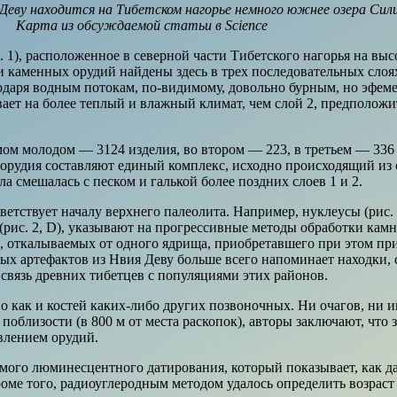
еву находится на Тибетском нагорье немного южнее озера
Сил
Карта из обсуждаемой статьи в Science
1), расположенное в северной части Тибетского нагорья на высо
и каменных орудий найдены здесь в трех последовательных слоя
годаря водным потокам, по-видимому, довольно бурным, но эфе
ает на более теплый и влажный климат, чем слой 2, предполож
мом молодом — 3124 изделия, во втором — 223, в третьем — 336
орудия составляют единый комплекс, исходно происходящий из с
ла смешалась с песком и галькой более поздних слоев 1 и 2.
етствует началу верхнего палеолита. Например, нуклеусы (рис.
ис. 2, D), указывают на прогрессивные методы обработки камня
н, откалываемых от одного ядрища, приобретавшего при этом пр
ных артефактов из Нвия Деву больше всего напоминает находки, 
связь древних тибетцев с популяциями этих районов.
о как и костей каких-либо других позвоночных. Ни очагов, ни и
поблизости (в 800 м от места раскопок), авторы заключают, что з
влением орудий.
ого люминесцентного датирования, который показывает, как да
 Кроме того, радиоуглеродным методом удалось определить возрас