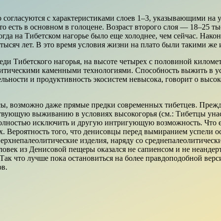
о согласуются с характеристиками слоев 1–3, указывающими на 
 то есть в основном в голоцене. Возраст второго слоя — 18–25 ты
гда на Тибетском нагорье было еще холоднее, чем сейчас. Након
 тысяч лет. В это время условия жизни на плато были такими же 
среди Тибетского нагорья, на высоте четырех с половиной киломе
итическими каменными технологиями. Способность выжить в ус
тельности и продуктивность экосистем невысока, говорит о высо
нсы, возможно даже прямые предки современных тибетцев. Прежде
твующую выживанию в условиях высокогорья (см.: Тибетцы унас
 полностью исключить и другую интригующую возможность. Что е
х. Вероятность того, что денисовцы перед вымиранием успели о
, верхнепалеолитические изделия, наряду со среднепалеолитиче
еловек из Денисовой пещеры оказался не сапиенсом и не неандер
. Так что лучше пока остановиться на более правдоподобной верс
в.