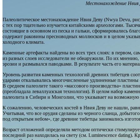
Местонахождение Нвия Д
Палеолитическое местонахождение Нвия Деву (Nwya Devu, рис. 
с тех пор тщательно изучается китайскими археологами. Тысяч
состоящие в основном из песка и гальки, сформировались бла
содержит раковины пресноводных моллюсков и в целом указыв
холодного климата.
Каменные артефакты найдены во всех трех слоях: в первом, са
из разных слоев исследователи не обнаружили. По их мнению, 
эрозии и размывался паводками. В результате часть его материа
Уровень развития каменных технологий древних тибетцев соотв
ударами откалывались многочисленные удлиненные пластины (р
В среднем палеолите такого «массового производства» пласти
(преобладала леваллуазская технология). В целом набор камен
палеолита в Сибири и Монголии, что указывает на возможную 
К сожалению, человеческих костей в Нвия Деву не нашли, равн
Учитывая, что все орудия сделаны из черного сланца, добытого 
под открытым небом», где древние тибетцы занимались изгото
Возраст отложений определяли методом оптически стимулируем
последний раз находилась на свету (см. Luminescence dating).