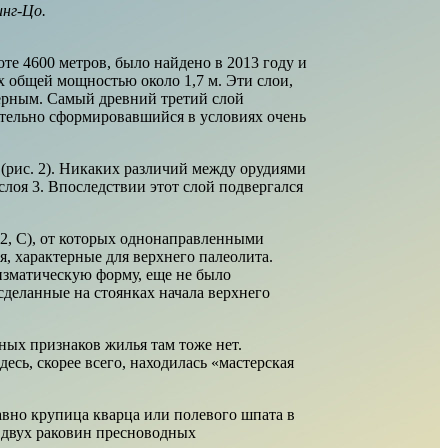
инг-Цо
.
те 4600 метров, было найдено в 2013 году и
х общей мощностью около 1,7 м. Эти слои,
мерным. Самый древний третий слой
ительно сформировавшийся в условиях очень
 (рис. 2). Никаких различий между орудиями
лоя 3. Впоследствии этот слой подвергался
 2, С), от которых однонаправленными
, характерные для верхнего палеолита.
изматическую форму, еще не было
сделанные на стоянках начала верхнего
ных признаков жилья там тоже нет.
десь, скорее всего, находилась «мастерская
вно крупица кварца или полевого шпата в
т двух раковин пресноводных