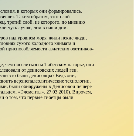
условия, в которых они формировались.
сяч лет. Таким образом, этот слой
ец, третий слой, из которого, по мнению
или чуть лучше, чем в наши дни.
тров над уровнем моря, жили некие люди,
ловиях сухого холодного климата и
кой приспособляемости азиатских охотников-
, чем поселиться на Тибетском нагорье, они
ледовали от денисовских людей ген,
сли это были денисовцы? Ведь они,
своить верхнепалеолитические технологии,
скими, были обнаружены в Денисовой пещере
тальцем, «Элементы», 27.03.2010). Впрочем,
ии о том, что первые тибетцы были