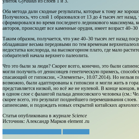
улиток
Gyraulus
из слоев 1 и 3.
Оба метода дали сходные результаты, которые к тому же хорош
Получилось, что слой 1 образовался от 13 до 4 тысяч лет назад,
сформировался во время последнего ледникового максимума, ко
авторов, происходят все каменные орудия, имеет возраст 40–30
Таким образом, получается, что уже 40–30 тысяч лет назад по
обладавшие весьма передовыми по тем временам верхнепалеол
недостатка кислорода, на высокогорном плато, где мало расти
собирателей начала верхнего палеолита.
Что это были за люди? Скорее всего, конечно, это были сапие
могли получить от денисовцев генетическую примесь, способс
спасающий от гипоксии, «Элементы», 10.07.2014). Но нельзя
возможно, были адаптированы к гипоксии и могли жить в гора
представляется низкой, но всё же не нулевой. В конце концов
в одном слое с фалангой пальца денисовского человека (см.: Ч
скорее всего, это результат позднейшего перемешивания слоев
сапиенсами, и подождать новых открытий китайских археолого
Статья опубликована в журнале
Science
Источник: Александр Марков element .ru
Перейти к списку новостей
Продолжить