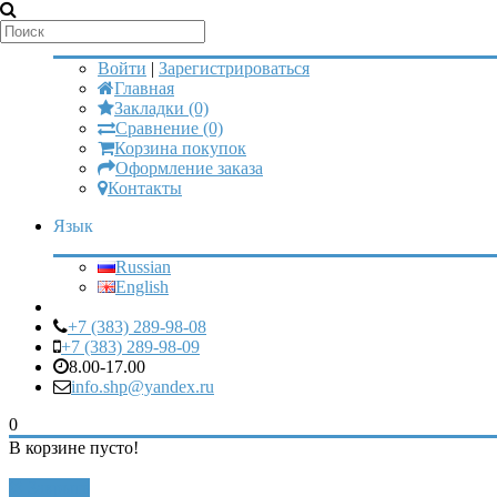
Мой аккаунт
Войти
|
Зарегистрироваться
Главная
Закладки (0)
Сравнение (0)
Корзина покупок
Оформление заказа
Контакты
Язык
Russian
English
+7 (383) 289-98-08
+7 (383) 289-98-09
8.00-17.00
info.shp@yandex.ru
0
В корзине пусто!
Закрыть