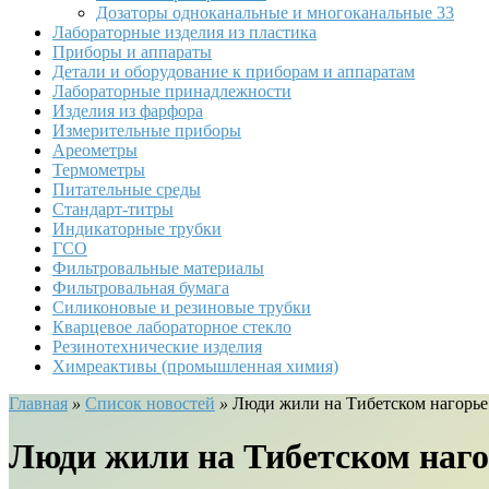
Дозаторы одноканальные и многоканальные
33
Лабораторные изделия из пластика
Приборы и аппараты
Детали и оборудование к приборам и аппаратам
Лабораторные принадлежности
Изделия из фарфора
Измерительные приборы
Ареометры
Термометры
Питательные среды
Стандарт-титры
Индикаторные трубки
ГСО
Фильтровальные материалы
Фильтровальная бумага
Силиконовые и резиновые трубки
Кварцевое лабораторное стекло
Резинотехнические изделия
Химреактивы (промышленная химия)
Главная
»
Список новостей
»
Люди жили на Тибетском нагорье 
Люди жили на Тибетском нагор