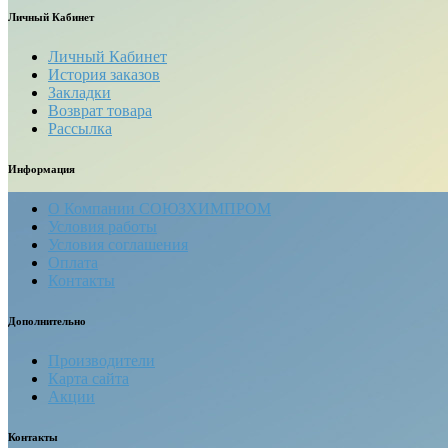
Личный Кабинет
Личный Кабинет
История заказов
Закладки
Возврат товара
Рассылка
Информация
О Компании СОЮЗХИМПРОМ
Условия работы
Условия соглашения
Оплата
Контакты
Дополнительно
Производители
Карта сайта
Акции
Контакты