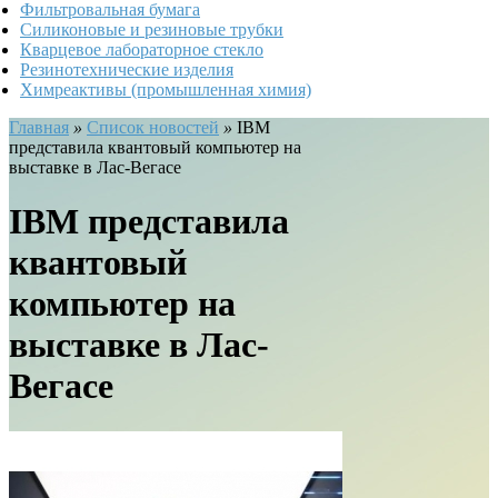
Фильтровальная бумага
Силиконовые и резиновые трубки
Кварцевое лабораторное стекло
Резинотехнические изделия
Химреактивы (промышленная химия)
Главная
»
Список новостей
»
IBM
представила квантовый компьютер на
выставке в Лас-Вегасе
IBM представила
квантовый
компьютер на
выставке в Лас-
Вегасе