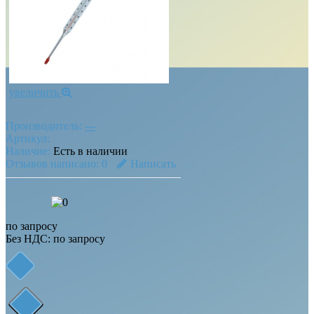
увеличить
Производитель:
---
Артикул:
Наличие:
Есть в наличии
Отзывов написано:
0
Написать
по запросу
Без НДС:
по запросу