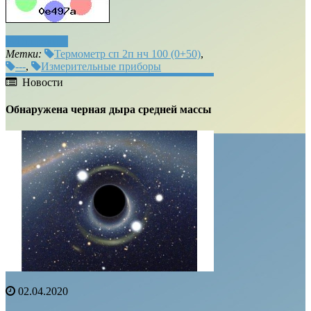
Отправить
Метки:
Термометр сп 2п нч 100 (0+50)
,
---
,
Измерительные приборы
Новости
Обнаружена черная дыра средней массы
02.04.2020