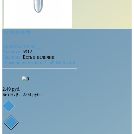
увеличить
Производитель:
---
Артикул:
5912
Наличие:
Есть в наличии
Отзывов написано:
0
Написать
2.49 руб.
Без НДС: 2.04 руб.