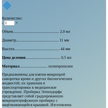
Количество:
-
+
Объем................................................ 2,0 мл
Диаметр............................................ 11 мм
Высота............................................... 44 мм
Цена деления
.................................... 0,5 мл
Материал
............................. полипропилен
Предназначены для взятия микропроб
сыворотки крови и других биологических
жидкостей, их хранения и
транспортировки в медицинское
учреждение. Пробирка Эппендорфа
представляет собой градуированную
микроцентрифужную пробирку с
защёлкивающейся крышкой. Изготовлена