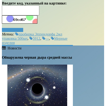
Введите код, указанный на картинке:
Отправить
Метки:
пробирка Эппендорфа 2мл
упаковка 500шт
,
5912
,
---
,
Мерные
изделия
Новости
Обнаружена черная дыра средней массы