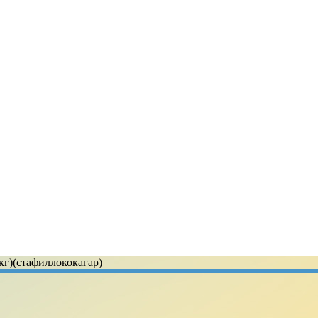
кг)(стафиллококагар)