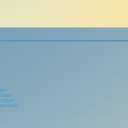
мые)
уемые)
руемые)
вируемые)