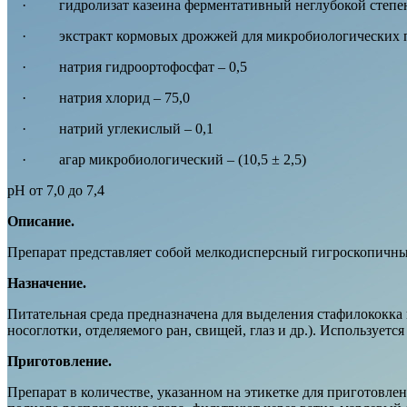
· гидролизат казеина ферментативный неглубокой степен
· экстракт кормовых дрожжей для микробиологических пи
· натрия гидроортофосфат – 0,5
· натрия хлорид – 75,0
· натрий углекислый – 0,1
· агар микробиологический – (10,5 ± 2,5)
pH от 7,0 до 7,4
Описание.
Препарат представляет собой мелкодисперсный гигроскопичны
Назначение.
Питательная среда предназначена для выделения стафилококка
носоглотки, отделяемого ран, свищей, глаз и др.). Используетс
Приготовление.
Препарат в количестве, указанном на этикетке для приготовле