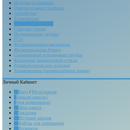
Изделия из фарфора
Измерительные приборы
Ареометры
Термометры
Питательные среды
Стандарт-титры
Индикаторные трубки
ГСО
Фильтровальные материалы
Фильтровальная бумага
Силиконовые и резиновые трубки
Кварцевое лабораторное стекло
Резинотехнические изделия
Химреактивы (промышленная химия)
Личный Кабинет
Вход
/
Регистрация
Забыли пароль?
Моя информация
Мои адреса
Закладки
История заказов
Файлы для скачивания
Возвраты