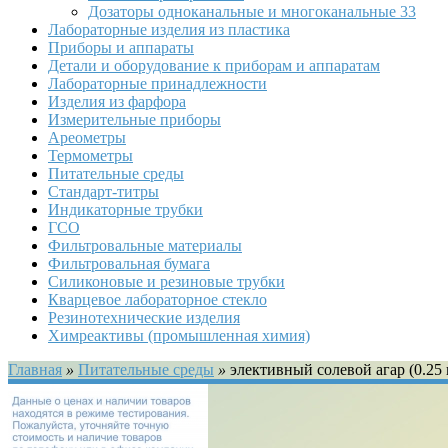
Дозаторы одноканальные и многоканальные
33
Лабораторные изделия из пластика
Приборы и аппараты
Детали и оборудование к приборам и аппаратам
Лабораторные принадлежности
Изделия из фарфора
Измерительные приборы
Ареометры
Термометры
Питательные среды
Стандарт-титры
Индикаторные трубки
ГСО
Фильтровальные материалы
Фильтровальная бумага
Силиконовые и резиновые трубки
Кварцевое лабораторное стекло
Резинотехнические изделия
Химреактивы (промышленная химия)
Главная
»
Питательные среды
»
элективный солевой агар (0.25 