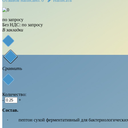
Отзывов написано:
0
Написать
по запросу
Без НДС: по запросу
В закладки
Сравнить
Количество:
-
+
Состав.
· пептон сухой ферментативный для бактериологических 