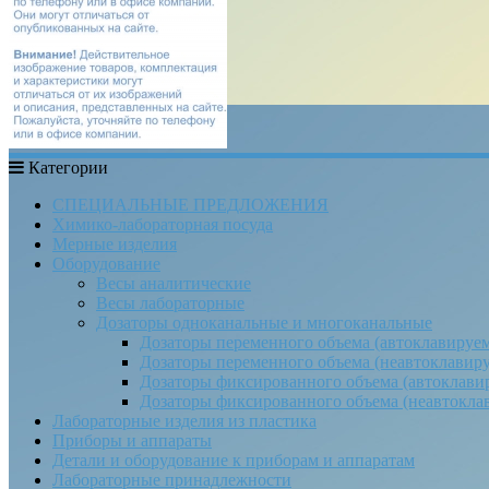
Категории
СПЕЦИАЛЬНЫЕ ПРЕДЛОЖЕНИЯ
Химико-лабораторная посуда
Мерные изделия
Оборудование
Весы аналитические
Весы лабораторные
Дозаторы одноканальные и многоканальные
Дозаторы переменного объема (автоклавируе
Дозаторы переменного объема (неавтоклавир
Дозаторы фиксированного объема (автоклави
Дозаторы фиксированного объема (неавтокла
Лабораторные изделия из пластика
Приборы и аппараты
Детали и оборудование к приборам и аппаратам
Лабораторные принадлежности