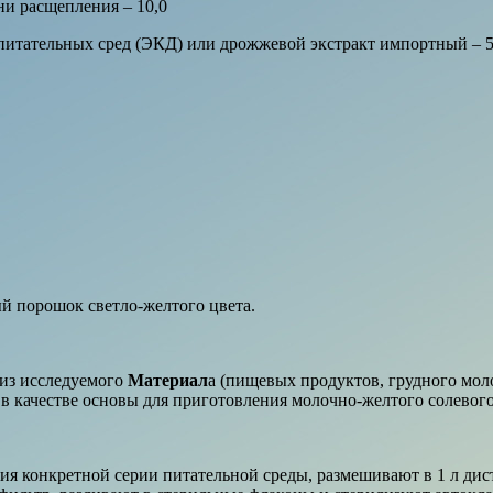
и расщепления – 10,0
тательных сред (ЭКД) или дрожжевой экстракт импортный – 5
й порошок светло-желтого цвета.
 из исследуемого
Материал
а (пищевых продуктов, грудного моло
я в качестве основы для приготовления молочно-желтого солевого
ния конкретной серии питательной среды, размешивают в 1 л дис