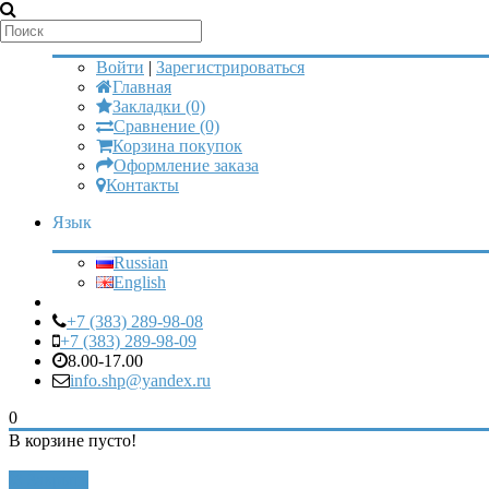
Мой аккаунт
Войти
|
Зарегистрироваться
Главная
Закладки (0)
Сравнение (0)
Корзина покупок
Оформление заказа
Контакты
Язык
Russian
English
+7 (383) 289-98-08
+7 (383) 289-98-09
8.00-17.00
info.shp@yandex.ru
0
В корзине пусто!
Закрыть