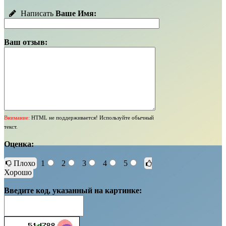
Написать
Ваше Имя:
Ваш отзыв:
Внимание:
HTML не поддерживается! Используйте обычный
текст.
Оценка:
Плохо
1
2
3
4
5
Хорошо
Введите код, указанный на картинке: