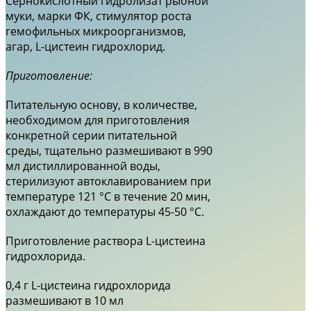
Сернокислотный гидролизат рыбной
муки, марки ФК, стимулятор роста
гемофильных микроорганизмов,
агар, L-цистеин гидрохлорид.
Приготовление:
Питательную основу, в количестве,
необходимом для приготовления
конкретной серии питательной
среды, тщательно размешивают в 990
мл дистиллированной воды,
стерилизуют автоклавированием при
температуре 121 °С в течение 20 мин,
охлаждают до температуры 45-50 °С.
Приготовление раствора L-цистеина
гидрохлорида.
0,4 г L-цистеина гидрохлорида
размешивают в 10 мл