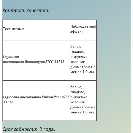
Контроль качества:
Наблюдаемый
Тест-штамм
эффект
белые,
гладкие,
Legionella
выпуклые
pneumophila BloomingtonАТСС 33155
колонии
диаметром не
менее 1,0 мм.
белые,
гладкие,
Legionella pneumophila Philadelfia 1АТСС
выпуклые
33218
колонии
диаметром не
менее 1,0 мм.
Срок годности:
2 года.