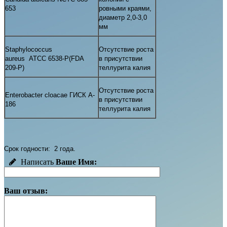
653
ровными краями,
диаметр 2,0-3,0
мм
Staphylococcus
Отсутствие роста
aureus
АТСС
6538-
Р
(FDA
в присутствии
209-P)
теллурита калия
Отсутствие роста
Enterobacter cloacae ГИСК A-
в присутствии
186
теллурита калия
Срок годности: 2 года.
Написать
Ваше Имя:
Ваш отзыв: