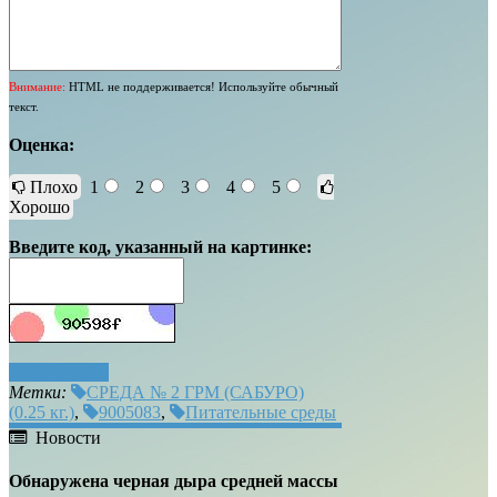
Внимание:
HTML не поддерживается! Используйте обычный
текст.
Оценка:
Плохо
1
2
3
4
5
Хорошо
Введите код, указанный на картинке:
Отправить
Метки:
СРЕДА № 2 ГРМ (САБУРО)
(0.25 кг.)
,
9005083
,
Питательные среды
Новости
Обнаружена черная дыра средней массы