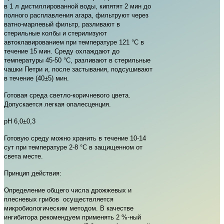
в 1 л дистиллированной воды, кипятят 2 мин до
полного расплавления агара, фильтруют через
ватно-марлевый фильтр, разливают в
стерильные колбы и стерилизуют
автоклавированием при температуре 121 °С в
течение 15 мин. Среду охлаждают до
температуры 45-50 °С, разливают в стерильные
чашки Петри и, после застывания, подсушивают
в течение (40±5) мин.
Готовая среда светло-коричневого цвета.
Допускается легкая опалесценция.
рН 6,0±0,3
Готовую среду можно хранить в течение 10-14
сут при температуре 2-8 °С в защищенном от
света месте.
Принцип действия:
Определение общего числа дрожжевых и
плесневых грибов осуществляется
микробиологическим методом. В качестве
ингибитора рекомендуем применять 2 %-ный