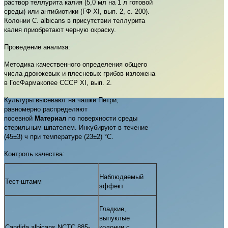
раствор теллурита калия (5,0 мл на 1 л готовой
среды) или антибиотики (ГФ XI, вып. 2, с. 200).
Колонии C. albicans в присутствии теллурита
калия приобретают черную окраску.
Проведение анализа:
Методика качественного определения общего
числа дрожжевых и плесневых грибов изложена
в ГосФармакопее СССР XI, вып. 2.
Культуры высевают на чашки Петри,
равномерно распределяют
посевной
Материал
по поверхности среды
стерильным шпателем. Инкубируют в течение
(45±3) ч при температуре (23±2) °С.
Контроль качества:
Наблюдаемый
Тест-штамм
эффект
Гладкие,
выпуклые
Candida albicans NCTC 885-
колонии с