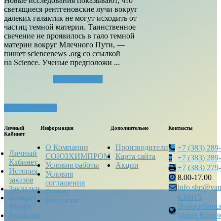
Новые исследования показывают, что
светящиеся рентгеновские лучи вокруг
далеких галактик не могут исходить от
частиц темной материи. Таинственное
свечение не проявилось в гало темной
материи вокруг Млечного Пути, —
пишет sciencenews .org со ссылкой
на Science. Ученые предположи ...
Читать далее...
Посмотреть все
Личный
Информация
Дополнительно
Контакты
Кабинет
О Компании
Производители
+7 (383) 289
Личный
СОЮЗХИМПРОМ
Карта сайта
+7 (383) 289
Кабинет
Условия работы
Акции
+7 (383) 279
История
Условия
8.00-17.00
заказов
соглашения
info.shp@yan
Закладки
Оплата
630015,
Возврат
Контакты
Новосибирск
товара
улица Корол
Рассылка