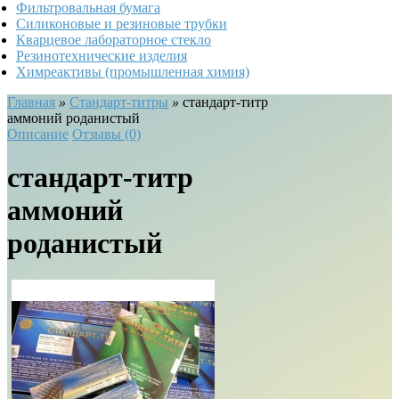
Фильтровальная бумага
Силиконовые и резиновые трубки
Кварцевое лабораторное стекло
Резинотехнические изделия
Химреактивы (промышленная химия)
Главная
»
Стандарт-титры
»
стандарт-титр
аммоний роданистый
Описание
Отзывы (0)
стандарт-титр
аммоний
роданистый