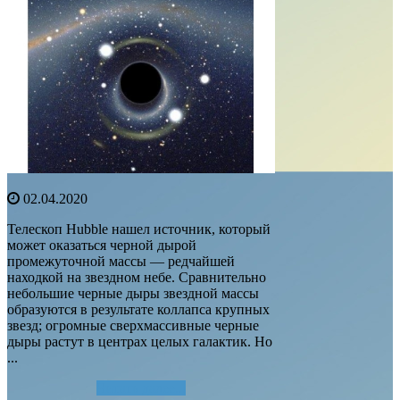
02.04.2020
Телескоп Hubble нашел источник, который
может оказаться черной дырой
промежуточной массы — редчайшей
находкой на звездном небе. Сравнительно
небольшие черные дыры звездной массы
образуются в результате коллапса крупных
звезд; огромные сверхмассивные черные
дыры растут в центрах целых галактик. Но
...
Читать далее...