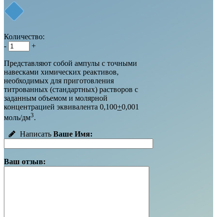
Количество:
-
+
Представляют собой ампулы с точными
навесками химических реактивов,
необходимых для приготовления
титрованных (стандартных) растворов с
заданным объемом и молярной
концентрацией эквивалента 0,100
+
0,001
3
моль/дм
.
Написать
Ваше Имя:
Ваш отзыв: