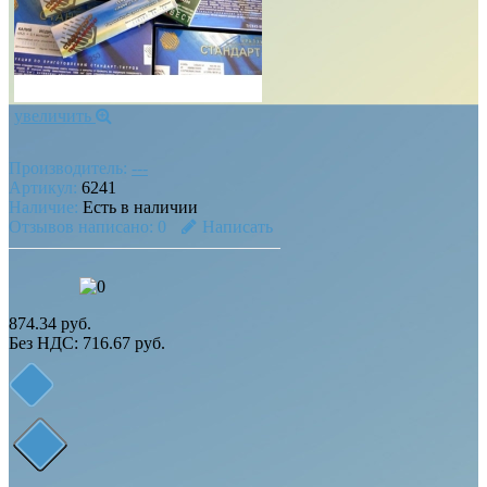
увеличить
Производитель:
---
Артикул:
6241
Наличие:
Есть в наличии
Отзывов написано:
0
Написать
874.34 руб.
Без НДС: 716.67 руб.