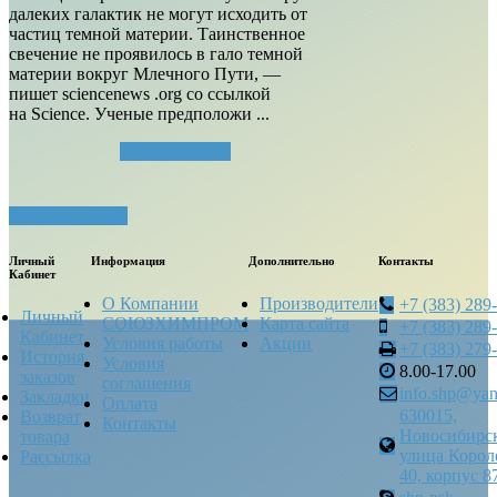
далеких галактик не могут исходить от
частиц темной материи. Таинственное
свечение не проявилось в гало темной
материи вокруг Млечного Пути, —
пишет sciencenews .org со ссылкой
на Science. Ученые предположи ...
Читать далее...
Посмотреть все
Личный
Информация
Дополнительно
Контакты
Кабинет
О Компании
Производители
+7 (383) 289
Личный
СОЮЗХИМПРОМ
Карта сайта
+7 (383) 289
Кабинет
Условия работы
Акции
+7 (383) 279
История
Условия
8.00-17.00
заказов
соглашения
info.shp@yan
Закладки
Оплата
630015,
Возврат
Контакты
Новосибирск
товара
улица Корол
Рассылка
40, корпус 8