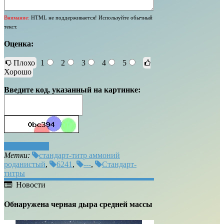
Внимание:
HTML не поддерживается! Используйте обычный
текст.
Оценка:
Плохо
1
2
3
4
5
Хорошо
Введите код, указанный на картинке:
Отправить
Метки:
стандарт-титр аммоний
роданистый
,
6241
,
---
,
Стандарт-
титры
Новости
Обнаружена черная дыра средней массы