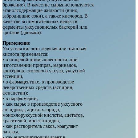
брожение). В качестве сырья используются
этанолсодержащие жидкости (вино,
забродившие соки), а также кислород. В
качестве вспомогательных веществ —
ферменты уксуснокислых бактерий или
грибков (дрожжи).
Применение
Уксусная кислота ледяная или этановая
кислота применяется:
• в пищевой промышленности, при
изготовлении приправ, маринадов,
консервов, столового уксуса, уксусной
эссенции,
• в фармацевтике, в производстве
лекарственных средств (аспирин,
фенацетин);
• в парфюмерии,
• как сырье в производстве уксусного
ангидрида, ацетилхлорида,
монохлоруксусной кислоты, ацетатов,
красителей, инсектицидов,
• как растворитель лаков, коагулянт
латекса,
• как ацетилирующий агент в