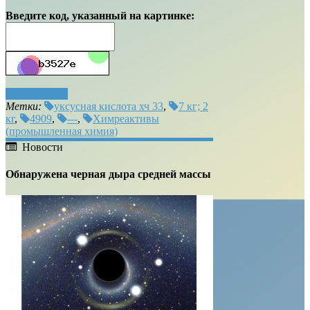
Введите код, указанный на картинке:
Отправить
Метки:
уксусная кислота хч 33
,
7 кг; 2
кг
,
4909
,
---
,
Химреактивы
(промышленная химия)
Новости
Обнаружена черная дыра средней массы